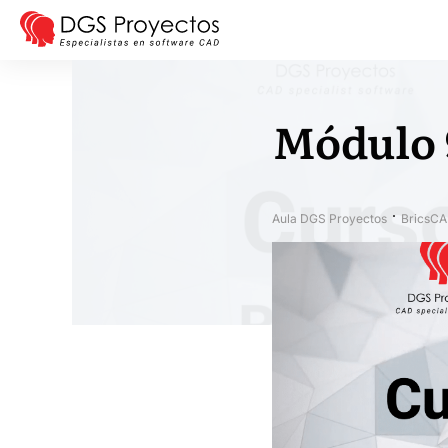
Módulo 
Aula DGS Proyectos
BricsCA