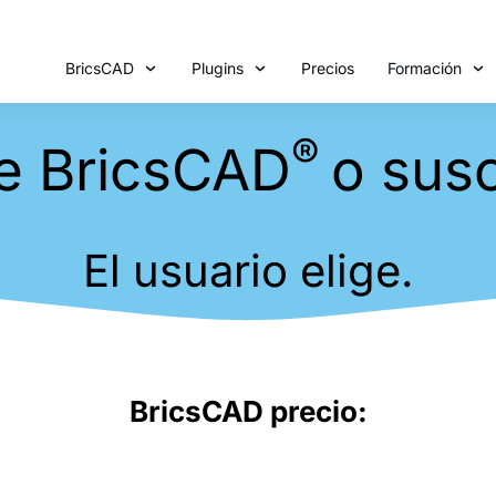
BricsCAD
Plugins
Precios
Formación
®
e BricsCAD
o susc
El usuario elige.
BricsCAD precio: