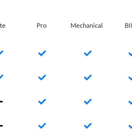
ite
Pro
Mechanical
B