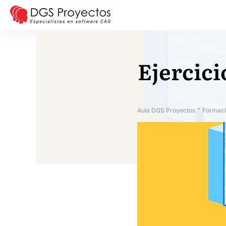
Ejercici
Aula DGS Proyectos
Formaci